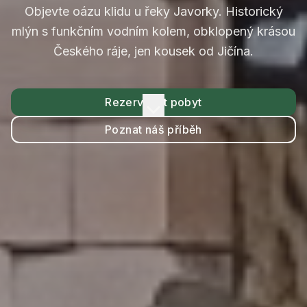
Objevte oázu klidu u řeky Javorky. Historický
mlýn s funkčním vodním kolem, obklopený krásou
Českého ráje, jen kousek od Jičína.
Rezervovat pobyt
Poznat náš příběh