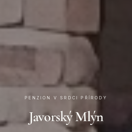
PENZION V SRDCI PŘÍRODY
Javorský Mlýn